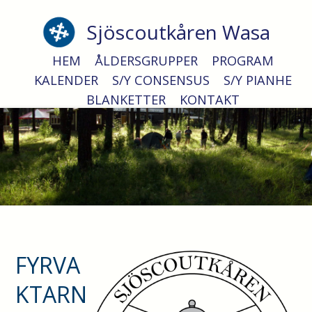
Sjöscoutkåren Wasa
Fyrvaktare
HEM
ÅLDERSGRUPPER
PROGRAM
KALENDER
S/Y CONSENSUS
S/Y PIANHE
BLANKETTER
KONTAKT
FYRVA
KTARN