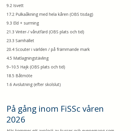
9.2 Isvett
17.2 Pulkaåkning med hela kåren (OBS tisdag)
9.3 Eld + surrning
21.3 Vinter-/ vårutfärd (OBS plats och tid)
23.3 Samhället
20.4 Scouter i världen / på främmande mark
4.5 Matlagningstävling
9–10.5 Hajk (OBS plats och tid)
18.5 Båtmöte
1.6 Avslutning (efter skolslut)
På gång inom FiSSc våren
2026
Här kommer ett axplock av kurser och evenemang som