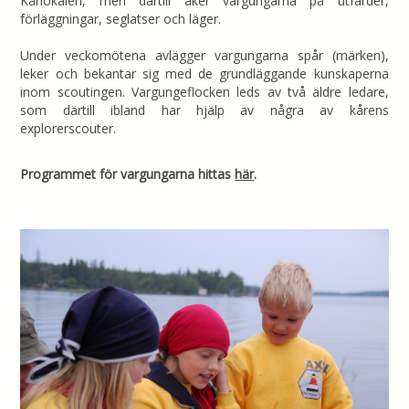
Kårlokalen, men därtill åker vargungarna på utfärder,
förläggningar, seglatser och läger.
Under veckomötena avlägger vargungarna spår (märken),
leker och bekantar sig med de grundläggande kunskaperna
inom scoutingen. Vargungeflocken leds av två äldre ledare,
som därtill ibland har hjälp av några av kårens
explorerscouter.
Programmet för vargungarna hittas
här
.